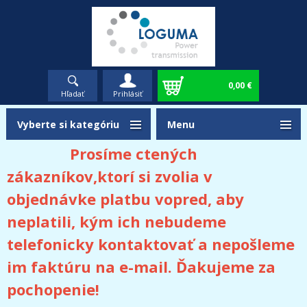
0,00 €
Hľadať
Prihlásiť
Vyberte si kategóriu
Menu
Prosíme ctených
zákazníkov,ktorí si zvolia v
objednávke platbu vopred, aby
neplatili, kým ich nebudeme
telefonicky kontaktovať a nepošleme
im faktúru na e-mail. Ďakujeme za
pochopenie!