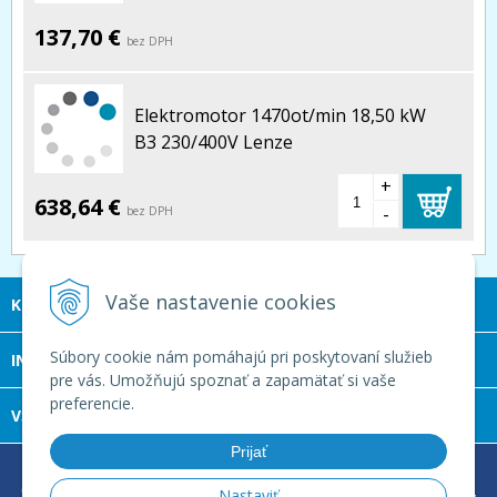
137,70 €
bez DPH
Elektromotor 1470ot/min 18,50 kW
B3 230/400V Lenze
+
638,64 €
-
bez DPH
Vaše nastavenie cookies
KONTAKT
Súbory cookie nám pomáhajú pri poskytovaní služieb
INFOLINKA
pre vás. Umožňujú spoznať a zapamätať si vaše
preferencie.
VŠETKO O NÁKUPE
Prijať
© 2026 LOGUMA s.r.o. •
tvorba eshopu cez UNIobchod
,
Nastaviť