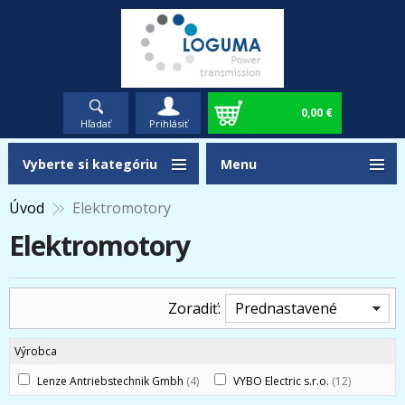
0,00 €
Hľadať
Prihlásiť
Vyberte si kategóriu
Menu
Úvod
Elektromotory
Elektromotory
Zoradiť:
Prednastavené
Výrobca
Lenze Antriebstechnik Gmbh
(4)
VYBO Electric s.r.o.
(12)