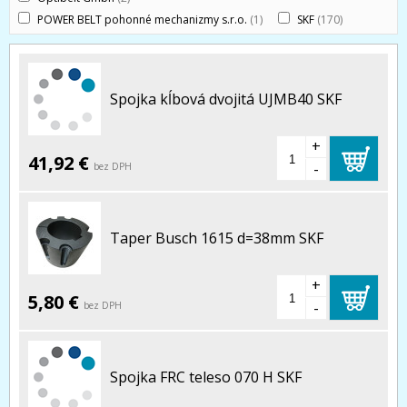
POWER BELT pohonné mechanizmy s.r.o.
(1)
SKF
(170)
Spojka kĺbová dvojitá UJMB40 SKF
+
41,92 €
-
bez DPH
Taper Busch 1615 d=38mm SKF
+
5,80 €
-
bez DPH
Spojka FRC teleso 070 H SKF