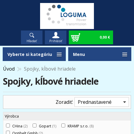
0,00 €
Hľadať
Prihlásiť
Vyberte si kategóriu
Menu
Úvod
Spojky, kĺbové hriadele
Spojky, kĺbové hriadele
Zoradiť:
Prednastavené
Výrobca
CHina
(2)
Gopart
(1)
KRAMP s.r.o.
(8)
Optibelt Gmbh
(2)