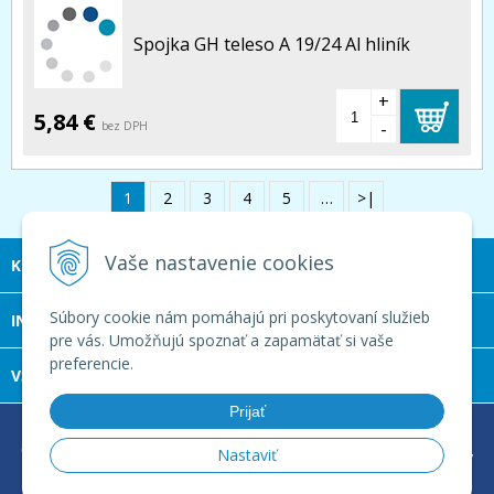
Spojka GH teleso A 19/24 Al hliník
+
5,84 €
-
bez DPH
1
2
3
4
5
…
>|
Vaše nastavenie cookies
KONTAKT
Súbory cookie nám pomáhajú pri poskytovaní služieb
INFOLINKA
pre vás. Umožňujú spoznať a zapamätať si vaše
preferencie.
VŠETKO O NÁKUPE
Prijať
© 2026 LOGUMA s.r.o. •
tvorba eshopu cez UNIobchod
,
Nastaviť
webhosting
spoločnosti
WEBYGROUP