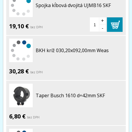
Spojka kĺbová dvojitá UJMB16 SKF
+
19,10 €
-
bez DPH
BKH kríž 030,20x092,00mm Weas
30,28 €
bez DPH
Taper Busch 1610 d=42mm SKF
6,80 €
bez DPH