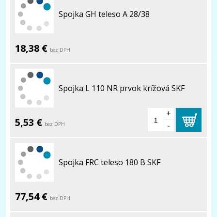
Spojka GH teleso A 28/38
18,38 €
bez DPH
Spojka L 110 NR prvok krížová SKF
+
5,53 €
-
bez DPH
Spojka FRC teleso 180 B SKF
77,54 €
bez DPH