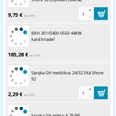
+
9,75 €
-
bez DPH
BKH 301/0400-0550 44KW
kard.hriadeľ
185,28 €
bez DPH
Spojka GH medzikus 24/32 žltá Shore
92
+
2,29 €
-
bez DPH
Spojka GH teleso A 75/90