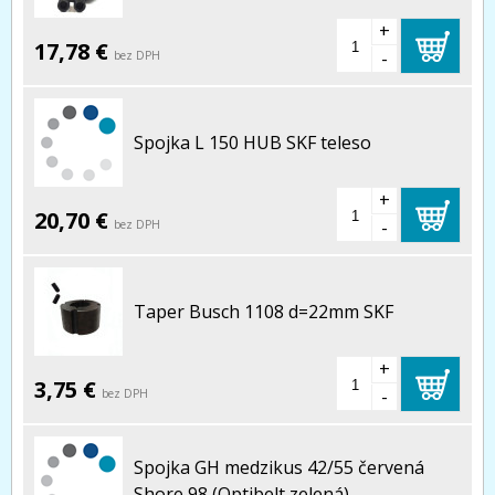
+
17,78 €
-
bez DPH
Spojka L 150 HUB SKF teleso
+
20,70 €
-
bez DPH
Taper Busch 1108 d=22mm SKF
+
3,75 €
-
bez DPH
Spojka GH medzikus 42/55 červená
Shore 98 (Optibelt zelená)