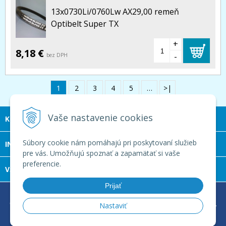
13x0730Li/0760Lw AX29,00 remeň
Optibelt Super TX
+
8,18 €
-
bez DPH
1
2
3
4
5
…
>|
Vaše nastavenie cookies
KONTAKT
Súbory cookie nám pomáhajú pri poskytovaní služieb
INFOLINKA
pre vás. Umožňujú spoznať a zapamätať si vaše
preferencie.
VŠETKO O NÁKUPE
Prijať
© 2026 LOGUMA s.r.o. •
tvorba eshopu cez UNIobchod
,
Nastaviť
webhosting
spoločnosti
WEBYGROUP