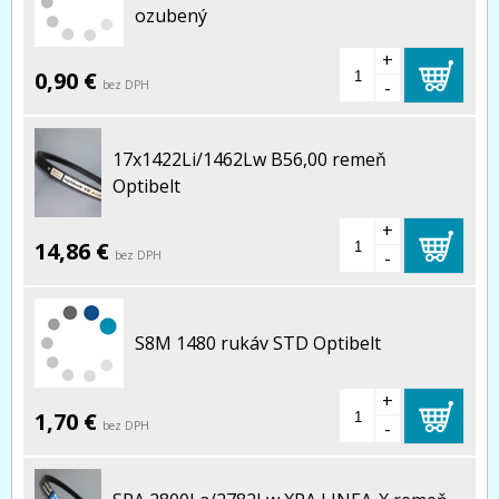
ozubený
+
0,90 €
-
bez DPH
17x1422Li/1462Lw B56,00 remeň
Optibelt
+
14,86 €
-
bez DPH
S8M 1480 rukáv STD Optibelt
+
1,70 €
-
bez DPH