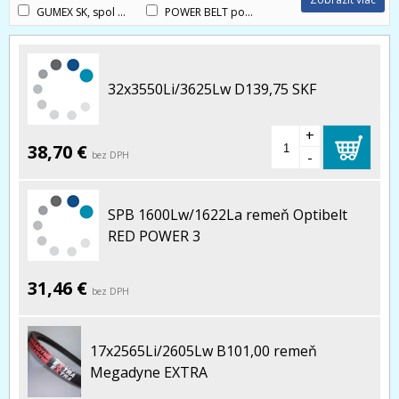
GUMEX SK, spol s r.o.
(1)
POWER BELT pohonné mechanizmy s.r.o.
(3)
32x3550Li/3625Lw D139,75 SKF
+
38,70 €
-
bez DPH
SPB 1600Lw/1622La remeň Optibelt
RED POWER 3
31,46 €
bez DPH
17x2565Li/2605Lw B101,00 remeň
Megadyne EXTRA