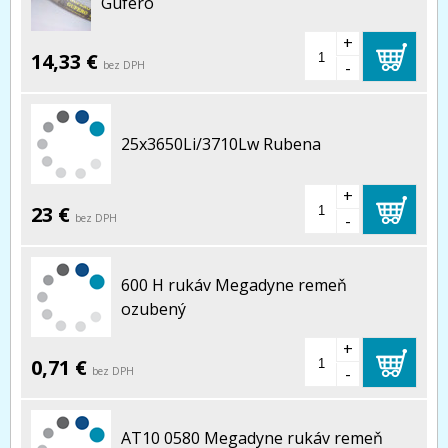
Gufero
+
14,33 €
-
bez DPH
25x3650Li/3710Lw Rubena
+
23 €
-
bez DPH
600 H rukáv Megadyne remeň
ozubený
+
0,71 €
-
bez DPH
AT10 0580 Megadyne rukáv remeň