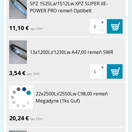
SPZ 1525La/1512Lw XPZ SUPER XE-
POWER PRO remeň Optibelt
+
11,10 €
-
bez DPH
13x1200Li/1230Lw A47,00 remeň SWR
+
3,54 €
-
bez DPH
22x2500Li/2550Lw C98,00 remeň
Megadyne (1ks Guf)
20,24 €
bez DPH