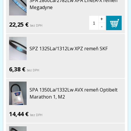
SPA 2800La/2782Lw XPA LINEA-X remeň
Megadyne
+
22,25 €
-
bez DPH
SPZ 1325La/1312Lw XPZ remeň SKF
6,38 €
bez DPH
SPA 1350La/1332Lw AVX remeň Optibelt
Marathon 1, M2
14,44 €
bez DPH