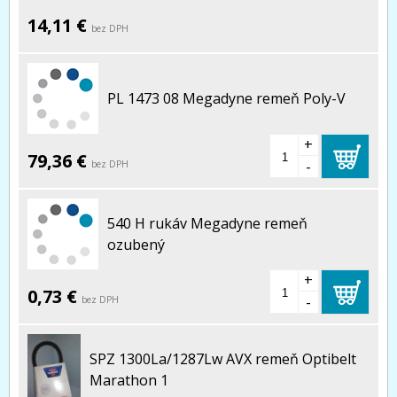
14,11 €
bez DPH
PL 1473 08 Megadyne remeň Poly-V
+
79,36 €
-
bez DPH
540 H rukáv Megadyne remeň
ozubený
+
0,73 €
-
bez DPH
SPZ 1300La/1287Lw AVX remeň Optibelt
Marathon 1