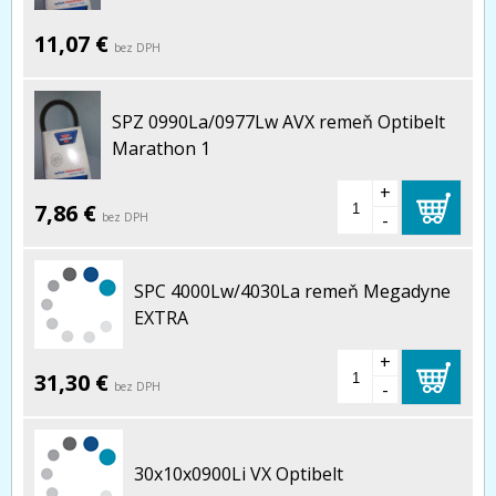
11,07 €
bez DPH
SPZ 0990La/0977Lw AVX remeň Optibelt
Marathon 1
+
7,86 €
-
bez DPH
SPC 4000Lw/4030La remeň Megadyne
EXTRA
+
31,30 €
-
bez DPH
30x10x0900Li VX Optibelt