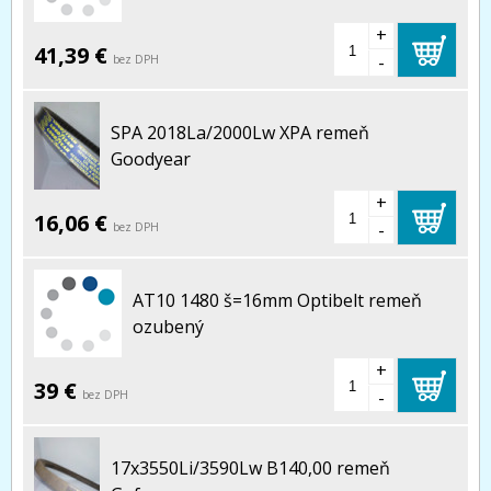
+
41,39 €
-
bez DPH
SPA 2018La/2000Lw XPA remeň
Goodyear
+
16,06 €
-
bez DPH
AT10 1480 š=16mm Optibelt remeň
ozubený
+
39 €
-
bez DPH
17x3550Li/3590Lw B140,00 remeň