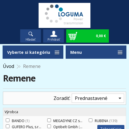
0,00 €
Hľadať
Prihlásiť
Vyberte si kategóriu
Menu
Úvod
Remene
Remene
Zoradiť:
Prednastavené
Výrobca
BANDO
(1)
MEGADYNE CZ s.r.o.
(1109)
RUBENA
(139)
GUFERO Plus, s.r.o.
(1)
Optibelt Gmbh
(938)
Zobraziť viac