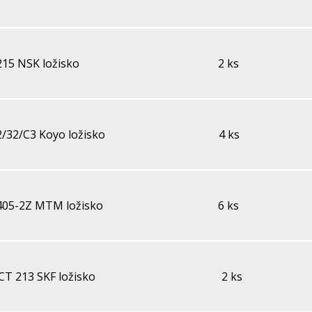
215 NSK ložisko
2 ks
2/32/C3 Koyo ložisko
4 ks
405-2Z MTM ložisko
6 ks
CT 213 SKF ložisko
2 ks