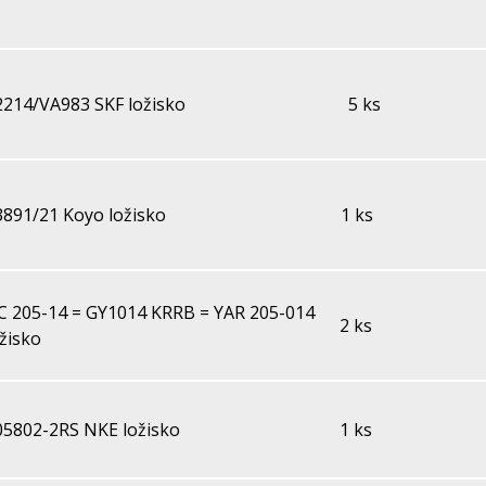
2214/VA983 SKF ložisko
5 ks
3891/21 Koyo ložisko
1 ks
C 205-14 = GY1014 KRRB = YAR 205-014
2 ks
ožisko
05802-2RS NKE ložisko
1 ks