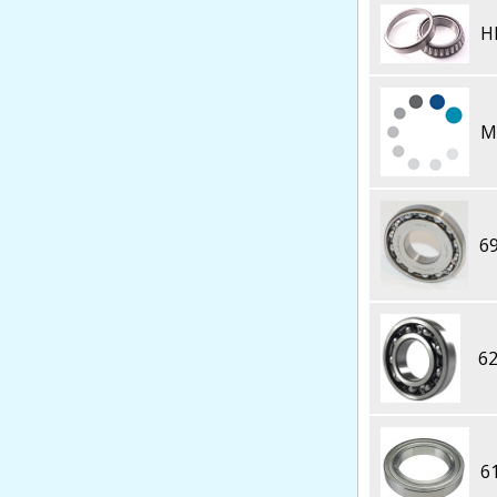
H
M
6
62
6