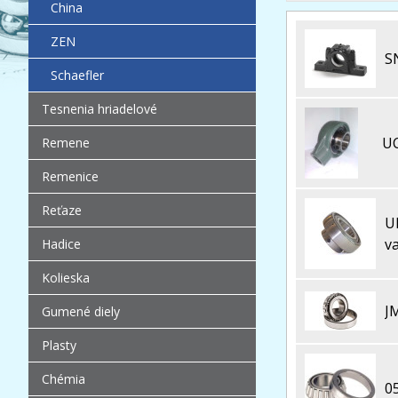
China
ZEN
S
Schaefler
Tesnenia hriadelové
UC
Remene
Remenice
Reťaze
U
v
Hadice
Kolieska
J
Gumené diely
Plasty
Chémia
0