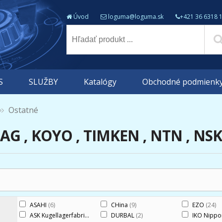
Úvod
loguma@loguma.sk
+421 36 6318 
S
SLUŽBY
Katalógy
Obchodné podmienk
Ostatné
FAG , KOYO , TIMKEN , NTN , NS
ASAHI
(6)
CHina
(9)
EZO
(24)
ASK Kugellagerfabrik
(2)
DURBAL
(2)
IKO Nippo