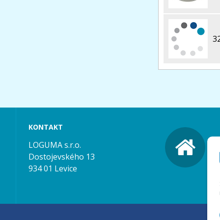
3
KONTAKT
LOGUMA s.r.o.
Dostojevského 13
934 01 Levice