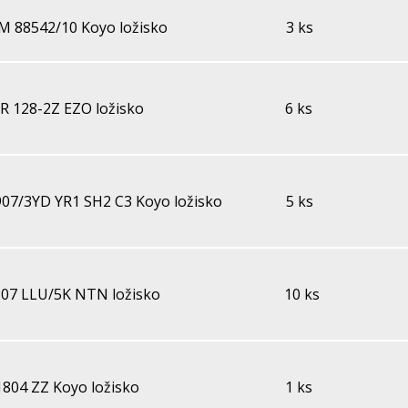
M 88542/10 Koyo ložisko
3 ks
R 128-2Z EZO ložisko
6 ks
907/3YD YR1 SH2 C3 Koyo ložisko
5 ks
07 LLU/5K NTN ložisko
10 ks
1804 ZZ Koyo ložisko
1 ks