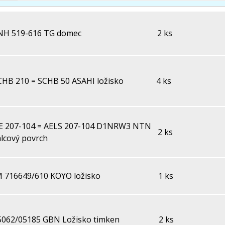
NH 519-616 TG domec
2 ks
HB 210 = SCHB 50 ASAHI ložisko
4 ks
E 207-104 = AELS 207-104 D1NRW3 NTN
2 ks
alcový povrch
M 716649/610 KOYO ložisko
1 ks
5062/05185 GBN Ložisko timken
2 ks