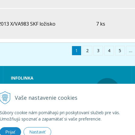
2013 X/VA983 SKF ložisko
7 ks
1
2
3
4
5
…
INFOLINKA
Tel.:
+421 36 6318 127
E-mail:
loguma@loguma.sk
Vaše nastavenie cookies
Súbory cookie nám pomáhajú pri poskytovaní služieb pre vás.
Umožňujú spoznať a zapamätať si vaše preferencie.
Nastaviť
Prijať