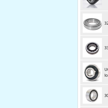
3
3
U
l
3