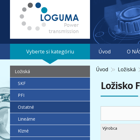
Vyberte si kategóriu
Úvod
O NÁ
Úvod
Ložiská
Ložiská
Ložisko 
SKF
PFI
Ostatné
Lineárne
Výrobca
Klzné