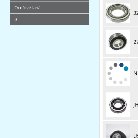
Oceľové laná
3
0
2
N
J
U