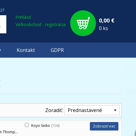
127
Prihlásiť
0,00 €
Veľkoobchod - registrácia
0 ks
y
Kontakt
GDPR
K
Zoradiť:
Prednastavené
Koyo Seiko
(104)
Zobraziť viac
n Thompson Co., LTD.
(6)