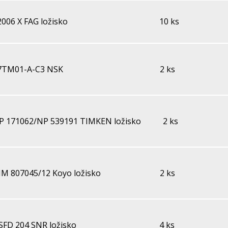
2006 X FAG ložisko
10 ks
7TM01-A-C3 NSK
2 ks
P 171062/NP 539191 TIMKEN ložisko
2 ks
HM 807045/12 Koyo ložisko
2 ks
SFD 204 SNR ložisko
4 ks