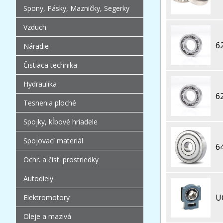
Spony, Pásky, Mazničky, Segerky
Vzduch
6
Náradie
Čistiaca technika
Hydraulika
6
Tesnenia ploché
Spojky, kĺbové hriadele
Spojovací materiál
6
Ochr. a čist. prostriedky
Autodiely
U
Elektromotory
Oleje a mazivá