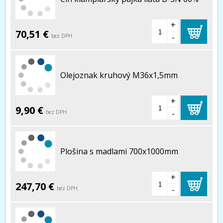
+
70,51 €
-
bez DPH
Olejoznak kruhový M36x1,5mm
+
9,90 €
-
bez DPH
Plošina s madlami 700x1000mm
+
247,70 €
-
bez DPH