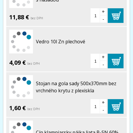
+
11,88 €
-
bez DPH
Vedro 10l Zn plechové
+
4,09 €
-
bez DPH
Stojan na gola sady 500x370mm bez
vrchného krytu z plexiskla
+
1,60 €
-
bez DPH
Cín klampiarsky pájka liata B-SN 60%