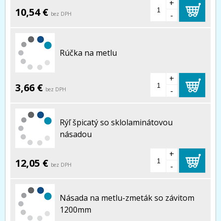
+
10,54 €
-
bez DPH
Rúčka na metlu
+
3,66 €
-
bez DPH
Rýľ špicatý so sklolaminátovou
násadou
+
12,05 €
-
bez DPH
Násada na metlu-zmeták so závitom
1200mm