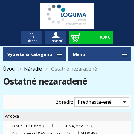
0,00 €
Hľadať
Prihlásiť
Vyberte si kategóriu
Menu
Úvod
Náradie
Ostatné nezaradené
Ostatné nezaradené
Zoradiť:
Prednastavené
Výrobca
D.M.P. STEEL s.r.o.
(1)
LOGUMA, s.r.o.
(43)
První hanácká BOW, spol. s r.o.
(1)
VU 9149
(10)