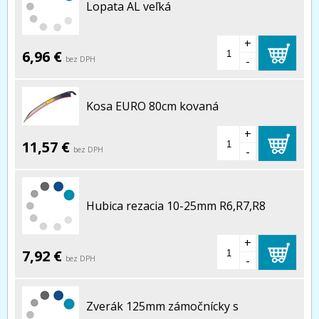
Lopata AL veľká
+
6,96 €
-
bez DPH
Kosa EURO 80cm kovaná
+
11,57 €
-
bez DPH
Hubica rezacia 10-25mm R6,R7,R8
+
7,92 €
-
bez DPH
Zverák 125mm zámočnícky s