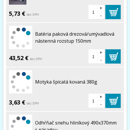
+
5,73 €
-
bez DPH
Batéria paková drezová/umývadlová
nástenná rozstup 150mm
+
43,52 €
-
bez DPH
Motyka špicatá kovaná 380g
+
3,63 €
-
bez DPH
Odhŕňač snehu hliníkový 490x370mm
s násadou