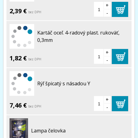
+
2,39 €
-
bez DPH
Kartáč oceľ. 4-radový plast. rukoväť,
0,3mm
+
1,82 €
-
bez DPH
Rýľ špicatý s násadou Y
+
7,46 €
-
bez DPH
Lampa čelovka