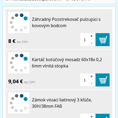
Záhradný Pozstrekovač pulzujúci s
kovovým bodcom
+
8 €
-
bez DPH
Kartáč kotúčový mosadz 60x18x 0,2
6mm vlnitá stopka
+
9,04 €
-
bez DPH
Zámok visiaci liatinový 3 kľúče,
30H/38mm FAB
+