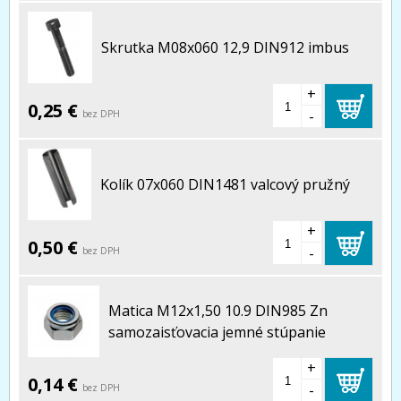
Skrutka M08x060 12,9 DIN912 imbus
+
0,25 €
-
bez DPH
Kolík 07x060 DIN1481 valcový pružný
+
0,50 €
-
bez DPH
Matica M12x1,50 10.9 DIN985 Zn
samozaisťovacia jemné stúpanie
+
0,14 €
-
bez DPH