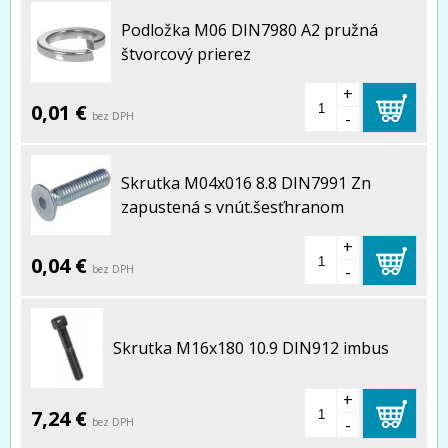
Podložka M06 DIN7980 A2 pružná
štvorcový prierez
+
0,01 €
-
bez DPH
Skrutka M04x016 8.8 DIN7991 Zn
zapustená s vnút.šesťhranom
+
0,04 €
-
bez DPH
Skrutka M16x180 10.9 DIN912 imbus
+
7,24 €
-
bez DPH