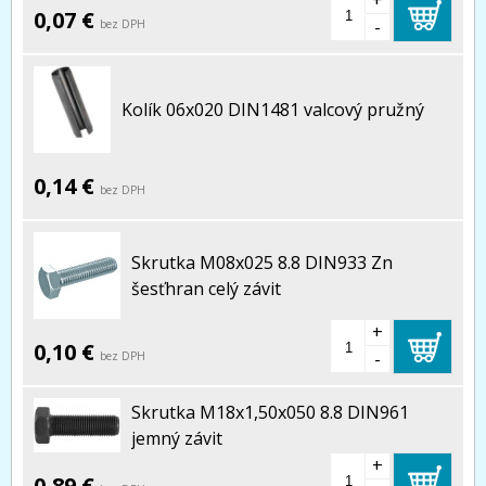
+
0,07 €
-
bez DPH
Kolík 06x020 DIN1481 valcový pružný
0,14 €
bez DPH
Skrutka M08x025 8.8 DIN933 Zn
šesťhran celý závit
+
0,10 €
-
bez DPH
Skrutka M18x1,50x050 8.8 DIN961
jemný závit
+
0,89 €