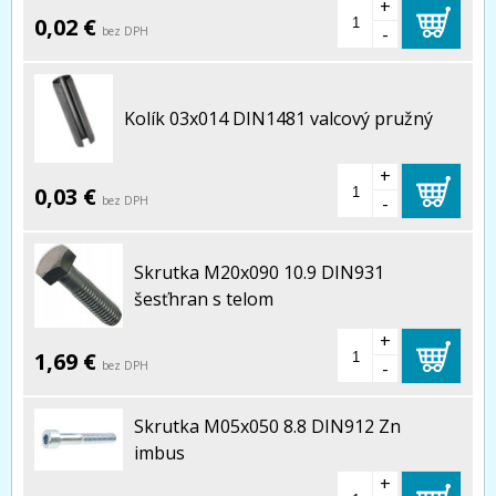
+
0,02 €
-
bez DPH
Kolík 03x014 DIN1481 valcový pružný
+
0,03 €
-
bez DPH
Skrutka M20x090 10.9 DIN931
šesťhran s telom
+
1,69 €
-
bez DPH
Skrutka M05x050 8.8 DIN912 Zn
imbus
+