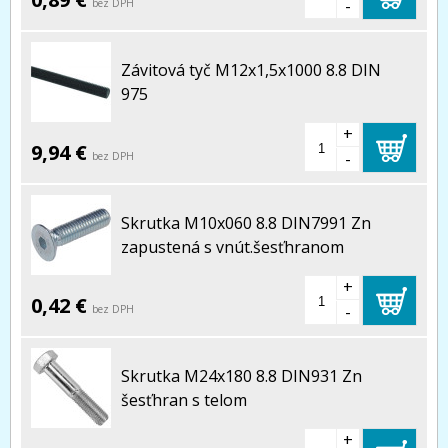
-
bez DPH
Závitová tyč M12x1,5x1000 8.8 DIN
975
+
9,94 €
-
bez DPH
Skrutka M10x060 8.8 DIN7991 Zn
zapustená s vnút.šesťhranom
+
0,42 €
-
bez DPH
Skrutka M24x180 8.8 DIN931 Zn
šesťhran s telom
+