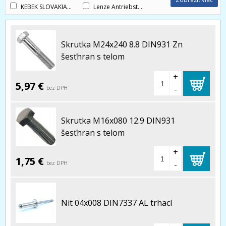
KEBEK SLOVAKIA s.r.o.
(2)
Lenze Antriebstechnik Gmbh
(1)
Skrutka M24x240 8.8 DIN931 Zn
šesťhran s telom
+
5,97 €
-
bez DPH
Skrutka M16x080 12.9 DIN931
šesťhran s telom
+
1,75 €
-
bez DPH
Nit 04x008 DIN7337 AL trhací