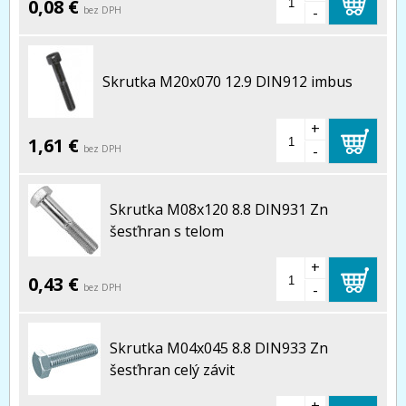
0,08 €
-
bez DPH
Skrutka M20x070 12.9 DIN912 imbus
+
1,61 €
-
bez DPH
Skrutka M08x120 8.8 DIN931 Zn
šesťhran s telom
+
0,43 €
-
bez DPH
Skrutka M04x045 8.8 DIN933 Zn
šesťhran celý závit