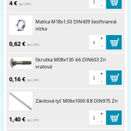
4 €
-
bez DPH
Matica M18x1,50 DIN439 šesťhranná
nízka
+
0,62 €
-
bez DPH
Skrutka M08x130 4.6 DIN603 Zn
vratová
+
0,16 €
-
bez DPH
Závitová tyč M06x1000 8.8 DIN975 Zn
+
1,40 €
-
bez DPH