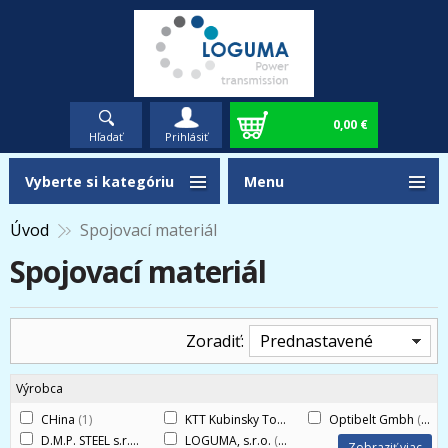
0,00 €
Hľadať
Prihlásiť
Vyberte si kategóriu
Menu
Úvod
Spojovací materiál
Spojovací materiál
Zoradiť:
Prednastavené
Výrobca
CHina
(1)
KTT Kubinsky Tomítestechnika KFT
Optibelt Gmbh
(1)
(1)
D.M.P. STEEL s.r.o.
(10)
LOGUMA, s.r.o.
(1)
Zobraziť viac