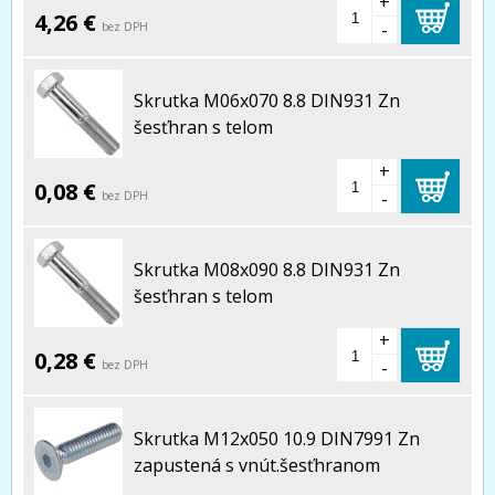
+
4,26 €
-
bez DPH
Skrutka M06x070 8.8 DIN931 Zn
šesťhran s telom
+
0,08 €
-
bez DPH
Skrutka M08x090 8.8 DIN931 Zn
šesťhran s telom
+
0,28 €
-
bez DPH
Skrutka M12x050 10.9 DIN7991 Zn
zapustená s vnút.šesťhranom