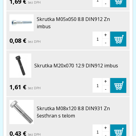
1,69 €
-
bez DPH
Skrutka M05x050 8.8 DIN912 Zn
imbus
+
0,08 €
-
bez DPH
Skrutka M20x070 12.9 DIN912 imbus
+
1,61 €
-
bez DPH
Skrutka M08x120 8.8 DIN931 Zn
šesťhran s telom
+
0,43 €
-
bez DPH