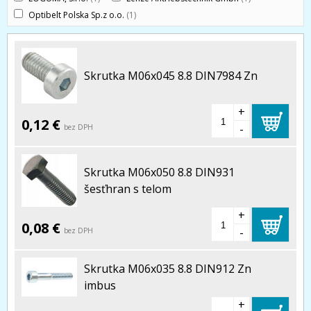
Optibelt Polska Sp.z o.o.
(1)
Skrutka M06x045 8.8 DIN7984 Zn
+
0,12 €
-
bez DPH
Skrutka M06x050 8.8 DIN931
šesťhran s telom
+
0,08 €
-
bez DPH
Skrutka M06x035 8.8 DIN912 Zn
imbus
+