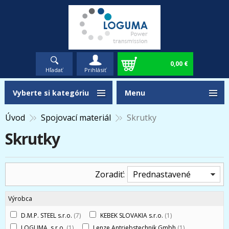
0,00 €
Hľadať
Prihlásiť
Vyberte si kategóriu
Menu
Úvod
Spojovací materiál
Skrutky
Skrutky
Zoradiť:
Prednastavené
Výrobca
D.M.P. STEEL s.r.o.
(7)
KEBEK SLOVAKIA s.r.o.
(1)
LOGUMA, s.r.o.
(1)
Lenze Antriebstechnik Gmbh
(1)