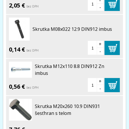
+
2,05 €
-
bez DPH
Skrutka M08x022 12.9 DIN912 imbus
+
0,14 €
-
bez DPH
Skrutka M12x110 8.8 DIN912 Zn
imbus
+
0,56 €
-
bez DPH
Skrutka M20x260 10.9 DIN931
šesťhran s telom