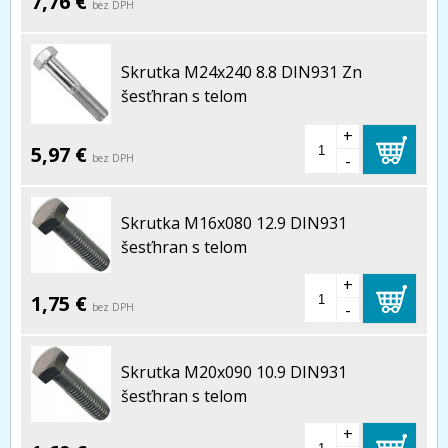
7,76 €
bez DPH
Skrutka M24x240 8.8 DIN931 Zn
šesťhran s telom
+
5,97 €
-
bez DPH
Skrutka M16x080 12.9 DIN931
šesťhran s telom
+
1,75 €
-
bez DPH
Skrutka M20x090 10.9 DIN931
šesťhran s telom
+