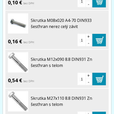
0,10 €
-
bez DPH
Skrutka M08x020 A4-70 DIN933
šesťhran nerez celý závit
+
0,16 €
-
bez DPH
Skrutka M12x090 8.8 DIN931 Zn
šesťhran s telom
+
0,54 €
-
bez DPH
Skrutka M27x110 8.8 DIN931 Zn
šesťhran s telom