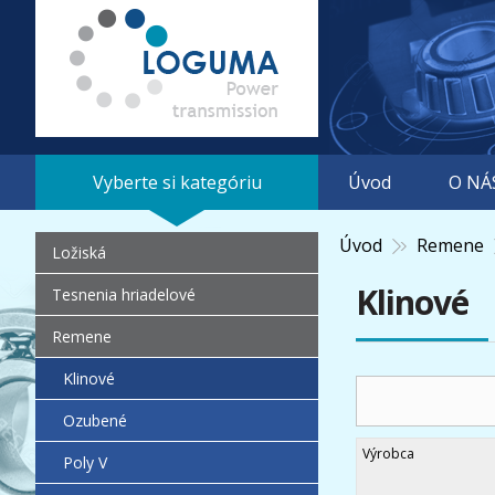
Vyberte si kategóriu
Úvod
O NÁ
Úvod
Remene
Ložiská
Klinové
Tesnenia hriadelové
Remene
Klinové
Ozubené
Výrobca
Poly V