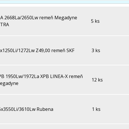
PA 2668La/2650Lw remeň Megadyne
5 ks
XTRA
x1250Li/1272Lw Z49,00 remeň SKF
3 ks
PB 1950Lw/1972La XPB LINEA-X remeň
12 ks
egadyne
5x3550Li/3610Lw Rubena
1 ks