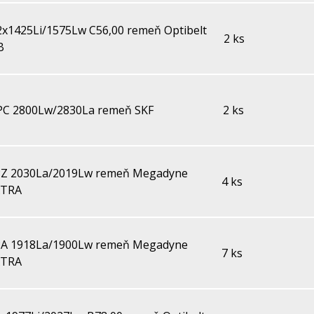
2x1425Li/1575Lw C56,00 remeň Optibelt
2 ks
B
PC 2800Lw/2830La remeň SKF
2 ks
PZ 2030La/2019Lw remeň Megadyne
4 ks
XTRA
PA 1918La/1900Lw remeň Megadyne
7 ks
XTRA