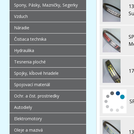
Spony, Pásky, Mazničky, Segerky
13
Su
Vzduch
Náradie
SP
Čistiaca technika
M
Hydraulika
Tesnenia ploché
17
Spojky, kĺbové hriadele
Spojovací materiál
Ochr. a čist. prostriedky
S
Autodiely
Elektromotory
Oleje a mazivá
13