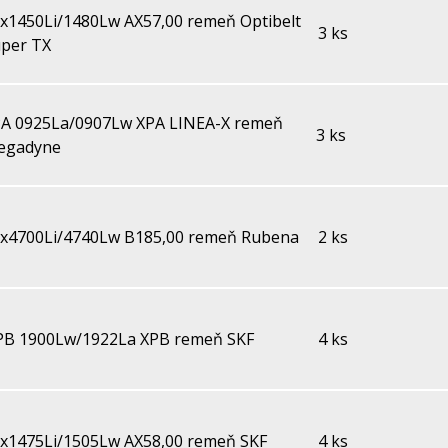
x1450Li/1480Lw AX57,00 remeň Optibelt
3 ks
per TX
A 0925La/0907Lw XPA LINEA-X remeň
3 ks
egadyne
x4700Li/4740Lw B185,00 remeň Rubena
2 ks
PB 1900Lw/1922La XPB remeň SKF
4 ks
x1475Li/1505Lw AX58,00 remeň SKF
4 ks