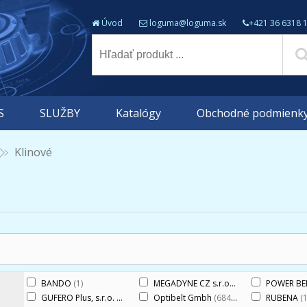
Úvod
loguma@loguma.sk
+421 36 6318 
S
SLUŽBY
Katalógy
Obchodné podmienk
Klinové
BANDO
(1)
MEGADYNE CZ s.r.o.
(907)
POWER BEL
GUFERO Plus, s.r.o.
(1)
Optibelt Gmbh
(684)
RUBENA
(