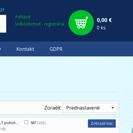
127
Prihlásiť
0,00 €
Veľkoobchod - registrácia
0 ks
y
Kontakt
GDPR
Zoradiť:
Prednastavené
T pohonné mechanizmy s.r.o.
SKF
(282)
(3)
Zobraziť viac
118)