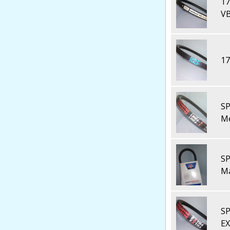
17
V
17
SP
M
SP
M
S
E