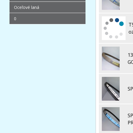
Oceľové laná
0
T
o
13
G
SP
S
PR