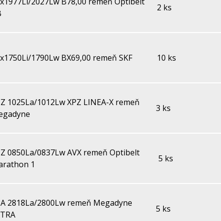
x1977Li/2027Lw B78,00 remeň Optibelt
2 ks
B
x1750Li/1790Lw BX69,00 remeň SKF
10 ks
Z 1025La/1012Lw XPZ LINEA-X remeň
3 ks
egadyne
Z 0850La/0837Lw AVX remeň Optibelt
5 ks
arathon 1
PA 2818La/2800Lw remeň Megadyne
5 ks
XTRA