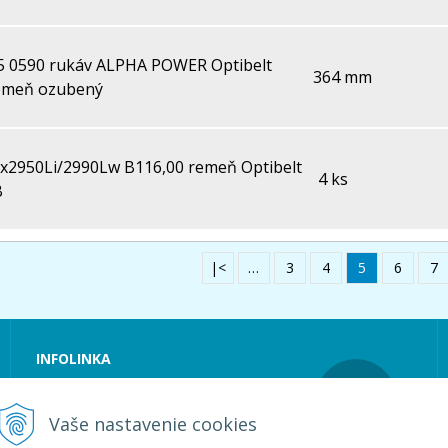
5 0590 rukáv ALPHA POWER Optibelt
364 mm
emeň ozubený
x2950Li/2990Lw B116,00 remeň Optibelt
4 ks
B
|<
…
3
4
5
6
7
INFOLINKA
Tel.:
+421 36 6318 127
E-mail:
loguma@loguma.sk
Vaše nastavenie cookies