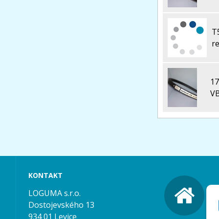
T
r
17
V
KONTAKT
LOGUMA s.r.o.
Dostojevského 13
934 01 Levice