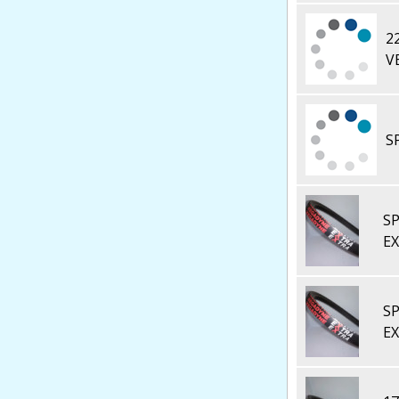
2
V
S
S
E
S
E