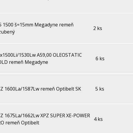
5 1500 š=15mm Megadyne remeň
2 ks
zubený
x1500Li/1530Lw A59,00 OLEOSTATIC
6 ks
OLD remeň Megadyne
Z 1600La/1587Lw remeň Optibelt SK
5 ks
PZ 1675La/1662Lw XPZ SUPER XE-POWER
4 ks
O remeň Optibelt