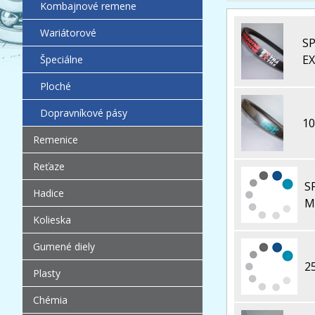
Kombajnové remene
Wariátorové
S
E
Špeciálne
Ploché
Dopravníkové pásy
10
Remenice
Reťaze
S
Hadice
M
Kolieska
Gumené diely
2
Plasty
Chémia