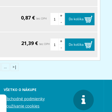
+
0,87 €
bez DPH
Do košíka
-
+
21,39 €
bez DPH
Do košíka
-
…
>|
VŠETKO O NÁKUPE
Obchodné podmienky
Používanie cookies