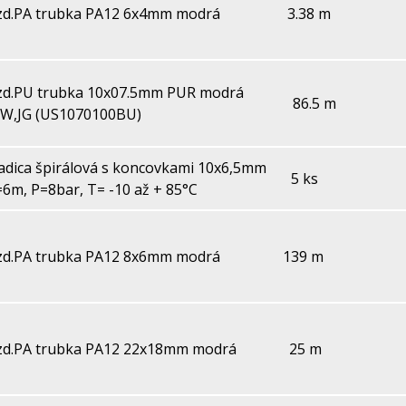
zd.PA trubka PA12 6x4mm modrá
3.38 m
zd.PU trubka 10x07.5mm PUR modrá
86.5 m
W,JG (US1070100BU)
adica špirálová s koncovkami 10x6,5mm
5 ks
=6m, P=8bar, T= -10 až + 85°C
zd.PA trubka PA12 8x6mm modrá
139 m
zd.PA trubka PA12 22x18mm modrá
25 m