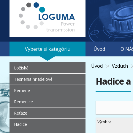
Vyberte si kategóriu
Úvod
O NÁ
Úvod
Vzduch
Ložiská
Hadice a
Tesnenia hriadelové
Remene
Remenice
Reťaze
Výrobca
Hadice