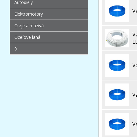
Autodiely
V
Elektromotory
Oleje a mazivá
V
Oceľové laná
L
0
V
V
V