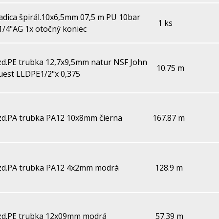
adica špirál.10x6,5mm 07,5 m PU 10bar
1 ks
1/4"AG 1x otočný koniec
zd.PE trubka 12,7x9,5mm natur NSF John
10.75 m
uest LLDPE1/2"x 0,375
zd.PA trubka PA12 10x8mm čierna
167.87 m
zd.PA trubka PA12 4x2mm modrá
128.9 m
zd.PE trubka 12x09mm modrá
57.39 m