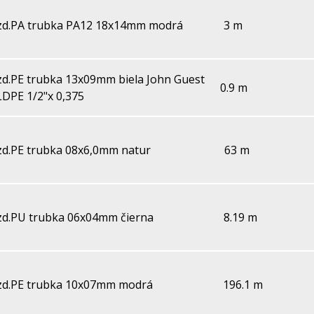
zd.PA trubka PA12 18x14mm modrá
3 m
zd.PE trubka 13x09mm biela John Guest
0.9 m
LDPE 1/2"x 0,375
zd.PE trubka 08x6,0mm natur
63 m
zd.PU trubka 06x04mm čierna
8.19 m
zd.PE trubka 10x07mm modrá
196.1 m