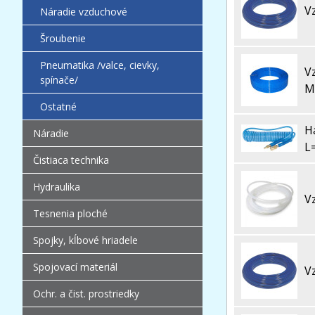
V
Náradie vzduchové
Šroubenie
Pneumatika /valce, cievky,
V
spínače/
M
Ostatné
H
Náradie
L
Čistiaca technika
Hydraulika
V
Tesnenia ploché
Spojky, kĺbové hriadele
Spojovací materiál
V
Ochr. a čist. prostriedky