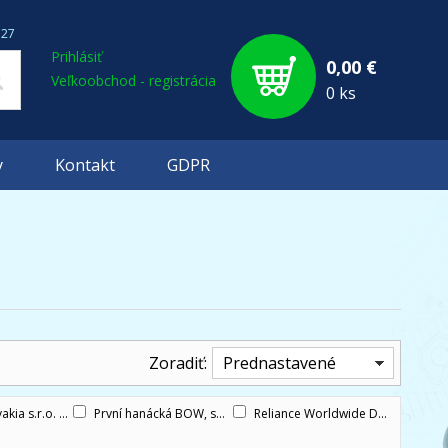
127
Prihlásiť
0,00 €
Veľkoobchod - registrácia
0 ks
y
Kontakt
GDPR
Zoradiť:
Prednastavené
vakia s.r.o.
(1)
První hanácká BOW, spol. s r.o.
Reliance Worldwide Distrib. (Europe) Ltd
(4)