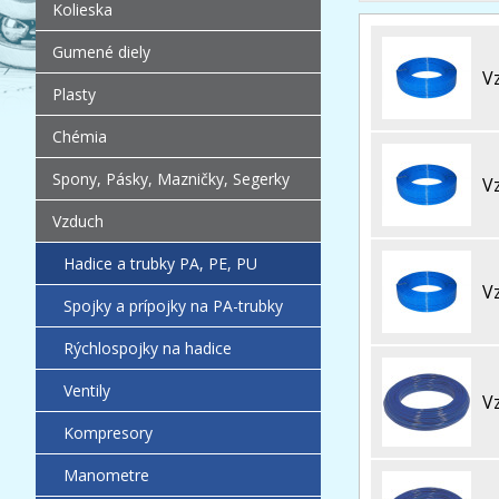
Kolieska
Gumené diely
V
Plasty
Chémia
Spony, Pásky, Mazničky, Segerky
V
Vzduch
Hadice a trubky PA, PE, PU
V
Spojky a prípojky na PA-trubky
Rýchlospojky na hadice
Ventily
V
Kompresory
Manometre