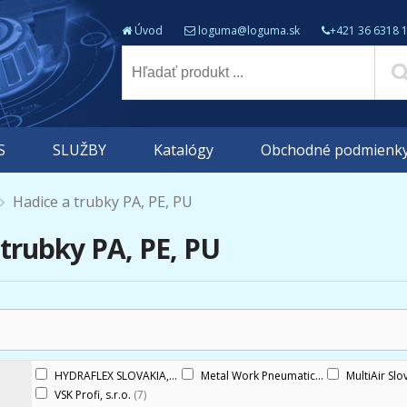
Úvod
loguma@loguma.sk
+421 36 6318 
S
SLUŽBY
Katalógy
Obchodné podmienk
Hadice a trubky PA, PE, PU
 trubky PA, PE, PU
HYDRAFLEX SLOVAKIA, s.r.o.
(5)
Metal Work Pneumatic CZ, s.r.o.
MultiAir Slo
(3)
VSK Profi, s.r.o.
(7)