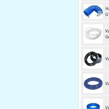
H
G
V
G
V
V
V